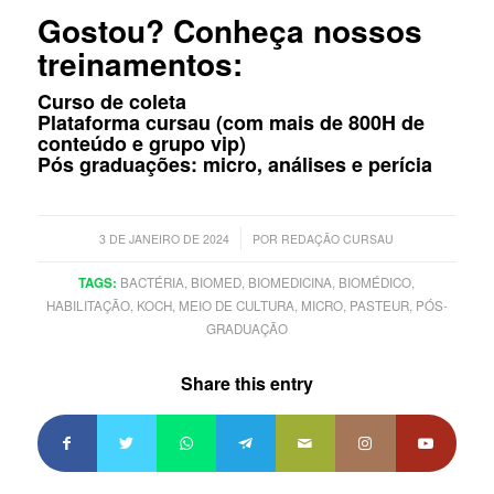
Gostou? Conheça nossos
treinamentos:
Curso de coleta
Plataforma cursau
(com mais de 800H de
conteúdo e grupo vip)
Pós graduações:
micro
,
análises
e
perícia
/
3 DE JANEIRO DE 2024
POR
REDAÇÃO CURSAU
TAGS:
BACTÉRIA
,
BIOMED
,
BIOMEDICINA
,
BIOMÉDICO
,
HABILITAÇÃO
,
KOCH
,
MEIO DE CULTURA
,
MICRO
,
PASTEUR
,
PÓS-
GRADUAÇÃO
Share this entry