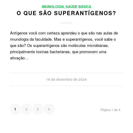
IMUNOLOGIA
,
SAÚDE BÁSICA
O QUE SÃO SUPERANTÍGENOS?
Antígenos você com certeza aprendeu o que são nas aulas de
imunologia da faculdade. Mas e superantígenos, você sabe o
que são? Os superantígenos são moléculas microbianas,
principalmente toxinas bacterianas, que promovem uma
ativação…
16 de dezembro de 2024
2
3
4
1
Página 1 de 4