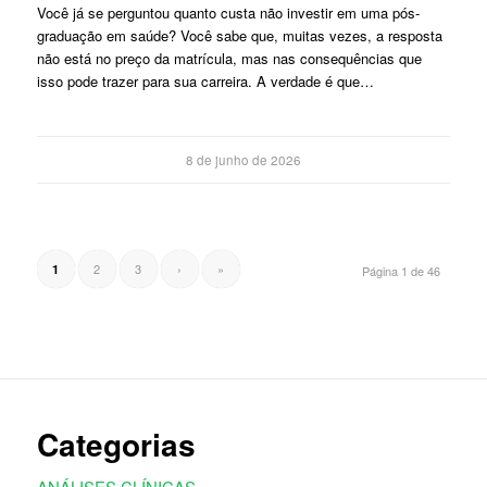
Você já se perguntou quanto custa não investir em uma pós-
graduação em saúde? Você sabe que, muitas vezes, a resposta
não está no preço da matrícula, mas nas consequências que
isso pode trazer para sua carreira. A verdade é que…
8 de junho de 2026
2
3
›
»
1
Página 1 de 46
Categorias
ANÁLISES CLÍNICAS