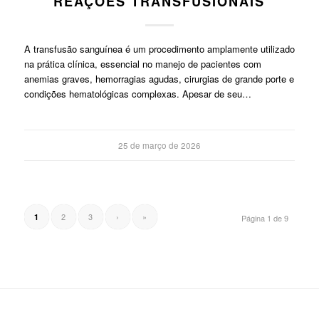
REAÇÕES TRANSFUSIONAIS
A transfusão sanguínea é um procedimento amplamente utilizado
na prática clínica, essencial no manejo de pacientes com
anemias graves, hemorragias agudas, cirurgias de grande porte e
condições hematológicas complexas. Apesar de seu…
25 de março de 2026
2
3
›
»
1
Página 1 de 9