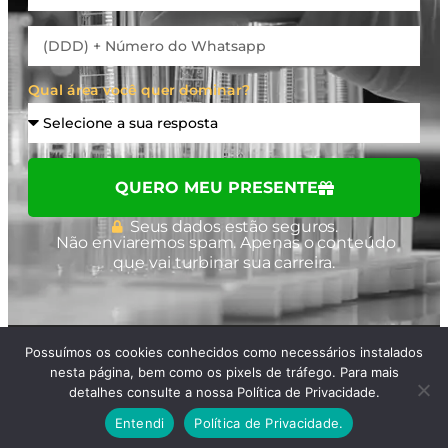
Qual área você quer dominar?
QUERO MEU PRESENTE
Seus dados estão seguros.
Não enviaremos spam.
Apenas o conteúdo
que vai turbinar sua carreira.
Possuímos os cookies conhecidos como necessários instalados
© 2026 Cursau Educação | Todos os Direitos
nesta página, bem como os pixels de tráfego. Para mais
Reservados.
detalhes consulte a nossa Política de Privacidade.
Política de Privacidade
Entendi
Política de Privacidade.